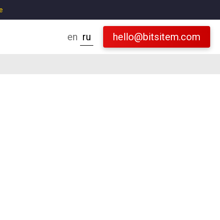
е
en
ru
hello@bitsitem.com