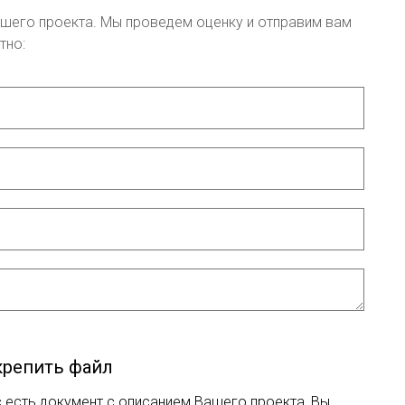
шего проекта. Мы проведем оценку и отправим вам
тно:
репить файл
с есть документ с описанием Вашего проекта, Вы